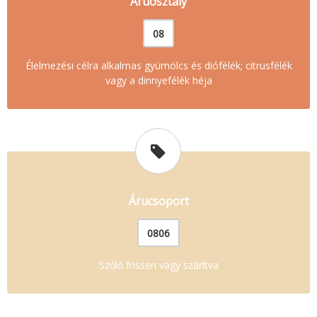
Áruosztály
08
Élelmezési célra alkalmas gyümölcs és diófélék; citrusfélék
vagy a dinnyefélék héja
Árucsoport
0806
Szőlő frissen vagy szárítva