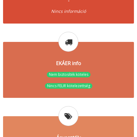
-
Nincs információ
EKÁER info
Nem biztosíték köteles
Nincs FELIR kötelezettség