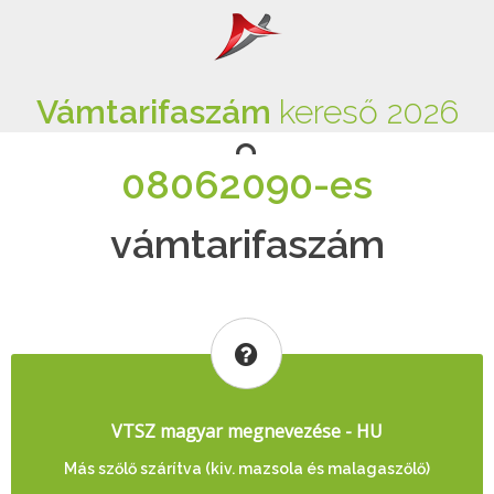
Vámtarifaszám
kereső 2026
08062090-es
vámtarifaszám
VTSZ magyar megnevezése - HU
Más szőlő szárítva (kiv. mazsola és malagaszőlő)