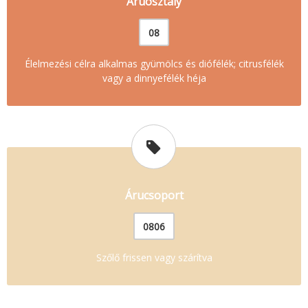
Áruosztály
08
Élelmezési célra alkalmas gyümölcs és diófélék; citrusfélék
vagy a dinnyefélék héja
Árucsoport
0806
Szőlő frissen vagy szárítva