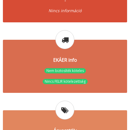
-
Nincs információ
EKÁER info
Nem biztosíték köteles
Nincs FELIR kötelezettség