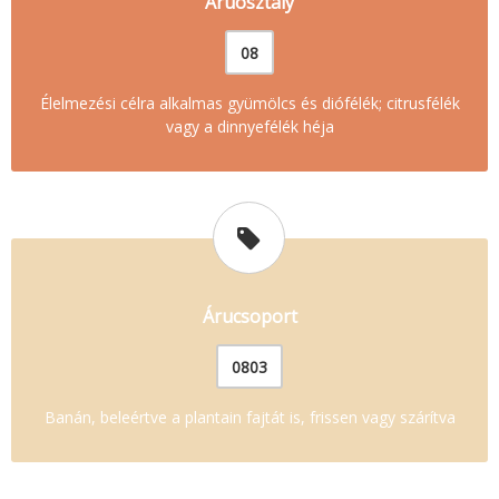
Áruosztály
08
Élelmezési célra alkalmas gyümölcs és diófélék; citrusfélék
vagy a dinnyefélék héja
Árucsoport
0803
Banán, beleértve a plantain fajtát is, frissen vagy szárítva