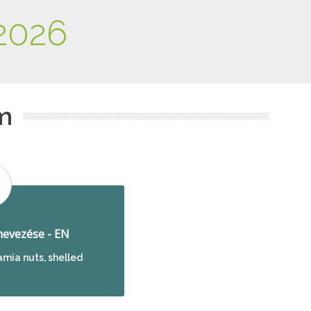
2026
m
evezése - EN
mia nuts, shelled