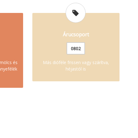
Árucsoport
0802
ümölcs és
Más dióféle frissen vagy szárítva,
innyefélék
héjastól is