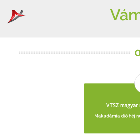
Vám
VTSZ magyar 
Makadámia dió héj né