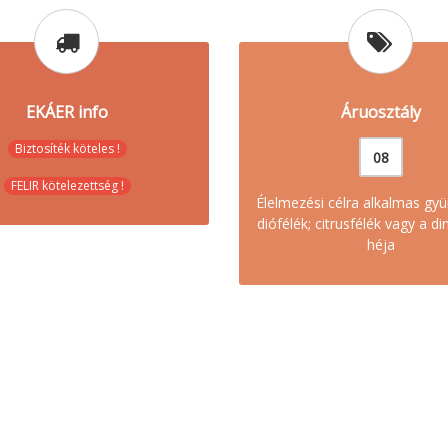
EKÁER info
Áruosztály
Biztosíték köteles !
08
FELIR kötelezettség !
Élelmezési célra alkalmas gy
diófélék; citrusfélék vagy a d
héja