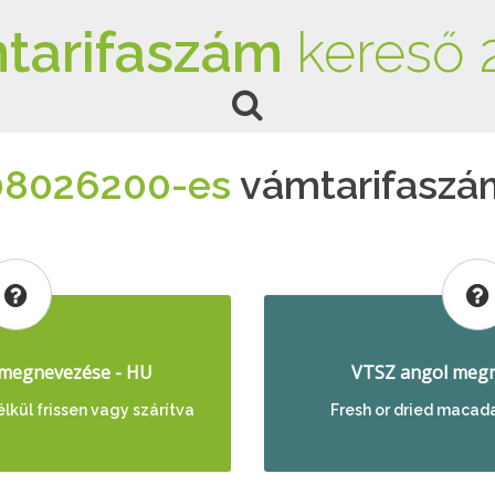
tarifaszám
kereső 
08026200-es
vámtarifaszá
megnevezése - HU
VTSZ angol megn
lkül frissen vagy szárítva
Fresh or dried macada