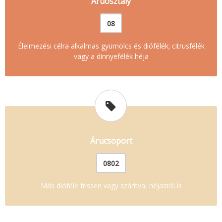
Áruosztály
08
Élelmezési célra alkalmas gyümölcs és diófélék; citrusfélék
vagy a dinnyefélék héja
Árucsoport
0802
Más dióféle frissen vagy szárítva, héjastól is