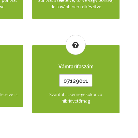
y porítva,
aprítva, szeletelve, törve vagy porítva,
tve
de tovább nem elkészítve
Vámtarifaszám
07129011
etelve is
Szárított csemegekukorica
hibridvetőmag