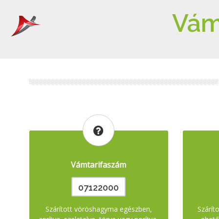
Vám
Vámtarifaszám
07122000
Szárított vöröshagyma egészben,
Szárít