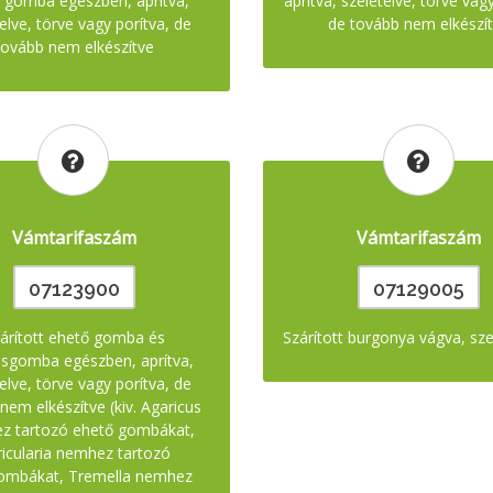
 gomba egészben, aprítva,
aprítva, szeletelve, törve vag
elve, törve vagy porítva, de
de tovább nem elkészí
tovább nem elkészítve
Vámtarifaszám
Vámtarifaszám
07123900
07129005
árított ehető gomba és
Szárított burgonya vágva, szel
asgomba egészben, aprítva,
elve, törve vagy porítva, de
nem elkészítve (kiv. Agaricus
z tartozó ehető gombákat,
icularia nemhez tartozó
gombákat, Tremella nemhez