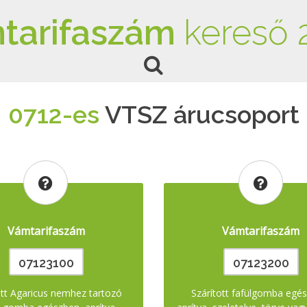
tarifaszám
kereső 
0712-es
VTSZ árucsoport
Vámtarifaszám
Vámtarifaszám
07123100
07123200
ott Agaricus nemhez tartozó
Szárított fafülgomba egé