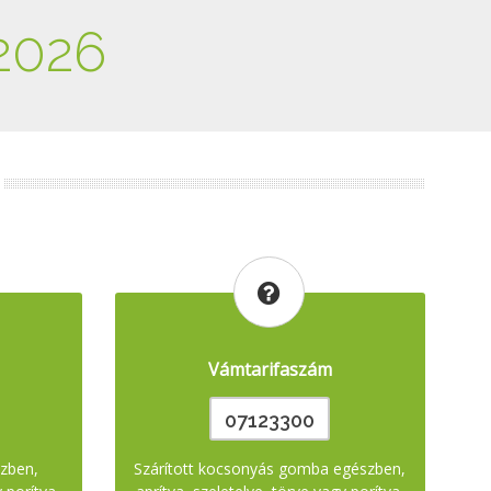
2026
Vámtarifaszám
07123300
szben,
Szárított kocsonyás gomba egészben,