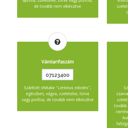
aprítva, szeletelve, törve vagy porítva,
ehető
de tovább nem elkészítve
szelet
Vámtarifaszám
07123400
Szárított shiitake "Lentinus edodes",
Sz
egészben, vágva, szeletelve, törve
szarv
vagy porítva, de tovább nem elkészítve
szelet
tovább 
nemhe
Aur
fafül