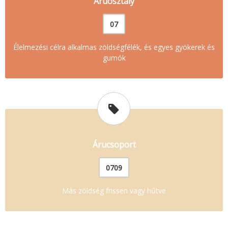
Áruosztály
07
Élelmezési célra alkalmas zöldségfélék, és egyes gyökerek és
gumók
Árucsoport
0709
Más zöldség frissen vagy hűtve