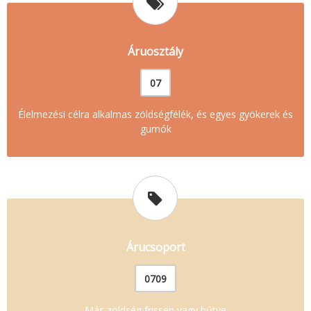
Áruosztály
07
Élelmezési célra alkalmas zöldségfélék, és egyes gyökerek és
gumók
Árucsoport
0709
Más zöldség frissen vagy hűtve