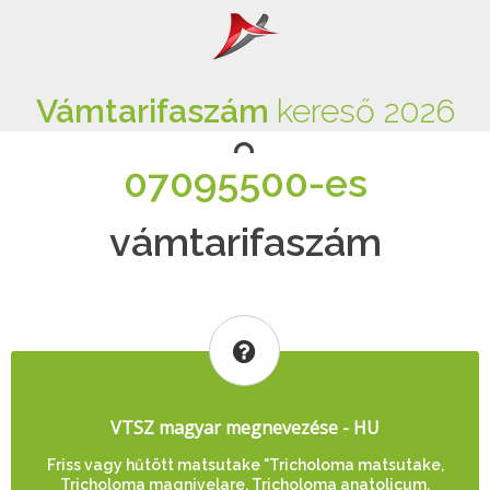
Vámtarifaszám
kereső 2026
07095500-es
vámtarifaszám
VTSZ magyar megnevezése - HU
Friss vagy hűtött matsutake "Tricholoma matsutake,
Tricholoma magnivelare, Tricholoma anatolicum,