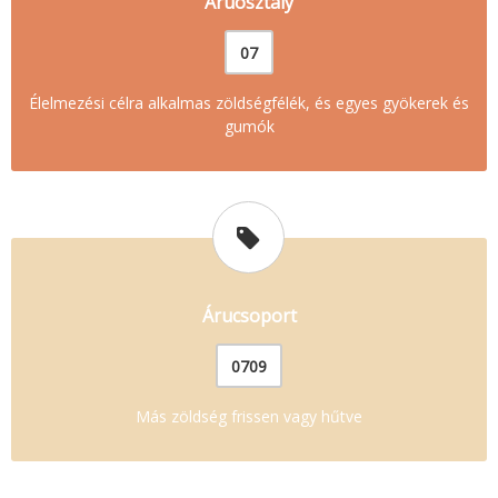
Áruosztály
07
Élelmezési célra alkalmas zöldségfélék, és egyes gyökerek és
gumók
Árucsoport
0709
Más zöldség frissen vagy hűtve