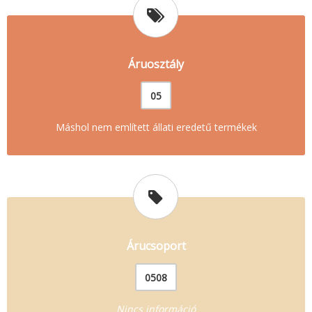
Áruosztály
05
Máshol nem említett állati eredetű termékek
Árucsoport
0508
Nincs információ