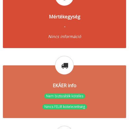
Mértékegység
-
Nincs információ
EKÁER info
Nem biztosíték köteles
Nincs FELIR kötelezettség