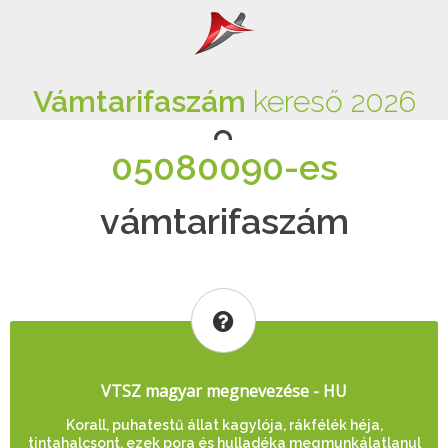
Vámtarifaszám
kereső 2026
05080090-es
vámtarifaszám
VTSZ magyar megnevezése - HU
Korall, puhatestű állat kagylója, rákfélék héja,
tintahalcsont, ezek pora és hulladéka megmunkálatlanul