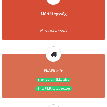
Mértékegység
-
Nincs információ
EKÁER info
Nem biztosíték köteles
Nincs FELIR kötelezettség