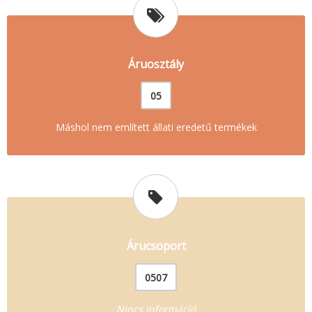
Áruosztály
05
Máshol nem említett állati eredetű termékek
Árucsoport
0507
Nincs információ