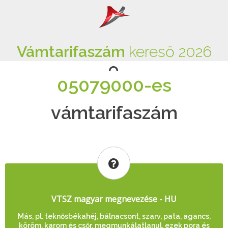
Vámtarifaszám
kereső 2026
05079000-es
vámtarifaszám
VTSZ magyar megnevezése - HU
Más, pl. teknősbékahéj, bálnacsont, szarv, pata, agancs,
köröm, karom és csőr, megmunkálatlanul, ezek pora és