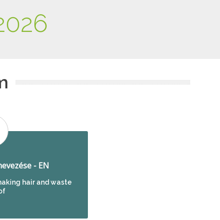
2026
m
evezése - EN
aking hair and waste
of