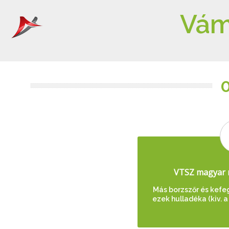
Vám
VTSZ magyar 
Más borzszőr és kefe
ezek hulladéka (kiv. a