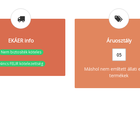
EKÁER info
Áruosztály
Nem biztosíték köteles
05
Nincs FELIR kötelezettség
Máshol nem említett állati 
termékek