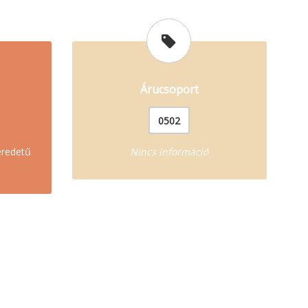
Árucsoport
0502
eredetű
Nincs információ