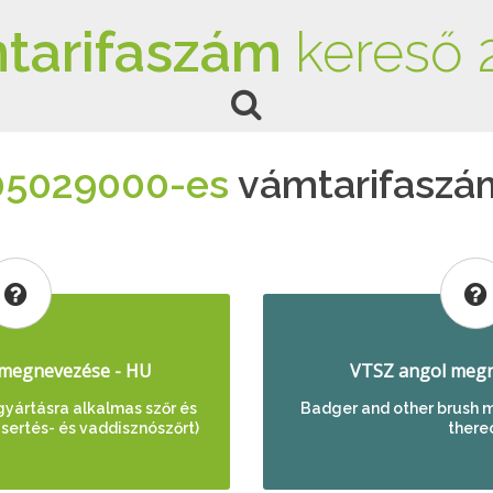
tarifaszám
kereső 
05029000-es
vámtarifaszá
megnevezése - HU
VTSZ angol megn
gyártásra alkalmas szőr és
Badger and other brush m
 sertés- és vaddisznószőrt)
there