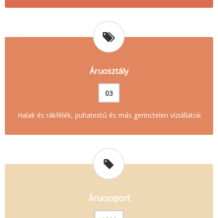
Áruosztály
03
Halak és rákfélék, puhatestű és más gerinctelen víziállatok
Árucsoport