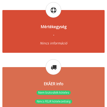
Mértékegység
-
Nincs információ
EKÁER info
Nem biztosíték köteles
Nincs FELIR kötelezettség