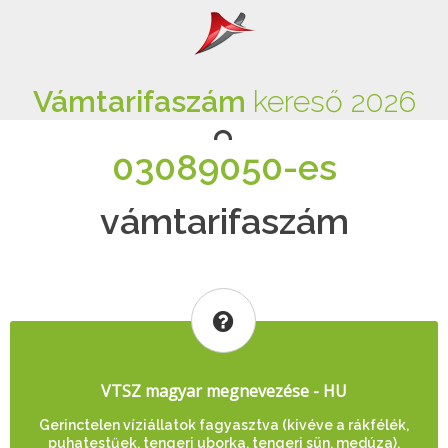
Vámtarifaszám
kereső 2026
03089050-es
vámtarifaszám
VTSZ magyar megnevezése - HU
Gerinctelen víziállatok fagyasztva (kivéve a rákfélék,
puhatestűek, tengeri uborka, tengeri sün, medúza),