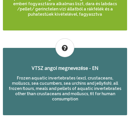
emberi fogyasztásra alkalmas liszt, dara és labdacs
/pellet/ gerinctelen vízi állatból a rákfélék és a
puhatestűek kivételével, fagyasztva
VTSZ angol megnevezése - EN
Frozen aquatic invertebrates (excl. crustaceans,
molluscs, sea cucumbers, sea urchins and jellyfish), all
frozen flours, meals and pellets of aquatic invertebrates
other than crustaceans and molluscs, fit for human
consumption