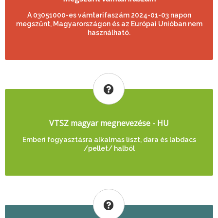
A 03051000-es vámtarifaszám 2024-01-03 napon
megszűnt, Magyarországon és az Európai Unióban nem
használható.
VTSZ magyar megnevezése - HU
Emberi fogyasztásra alkalmas liszt, dara és labdacs
/pellet/ halból