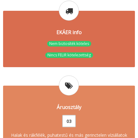
EKÁER info
Nem biztosíték köteles
Nincs FELIR kötelezettség
Áruosztály
03
Halak és rákfélék, puhatestű és más gerinctelen víziállatok