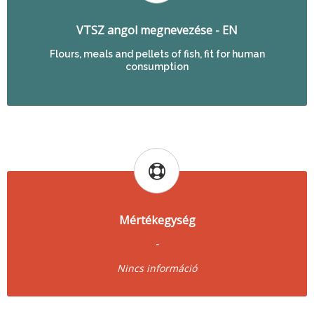
VTSZ angol megnevezése - EN
Flours, meals and pellets of fish, fit for human
consumption
Mértékegység
-
Nincs információ